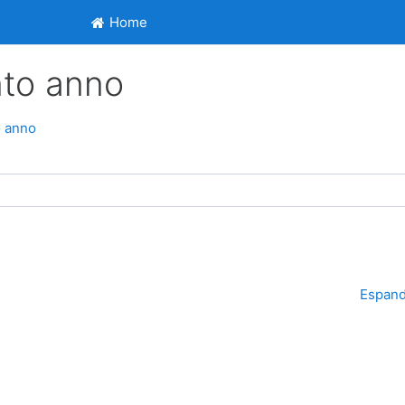
Home
Home
nto anno
o anno
Espand