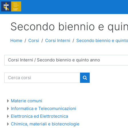
Vai al contenuto principale
Secondo biennio e qui
Home
Corsi
Corsi Interni
Secondo biennio e quint
ie di corso
Cerca corsi
Cerca corsi
Materie comuni
Informatica e Telecomunicazioni
Elettronica ed Elettrotecnica
Chimica, materiali e biotecnologie