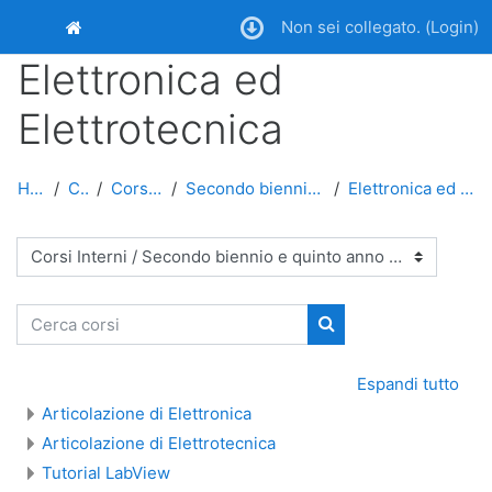
Vai al contenuto principale
Non sei collegato. (
Login
)
Home
Elettronica ed
Elettrotecnica
Home
Corsi
Corsi Interni
Secondo biennio e quinto anno
Elettronica ed Elettrotecnica
Categorie di corso
Cerca corsi
Cerca corsi
Espandi tutto
Articolazione di Elettronica
Articolazione di Elettrotecnica
Tutorial LabView