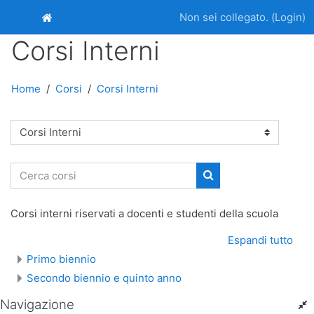
Vai al contenuto principale
Non sei collegato. (
Login
)
Home
Corsi Interni
Home
Corsi
Corsi Interni
Categorie di corso
Cerca corsi
Cerca corsi
Corsi interni riservati a docenti e studenti della scuola
Espandi tutto
Primo biennio
Secondo biennio e quinto anno
Navigazione
Salta Navigazione